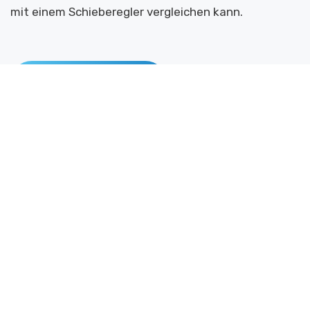
mit einem Schieberegler vergleichen kann.
WEBSEITE ANSEHEN
digithalmann GmbH
Hubert Thalmann
Dorfstrasse 24
6173 Flühli LU
hubi@digithalmann.ch