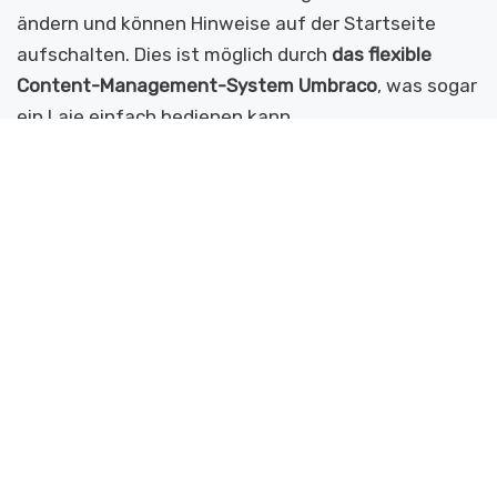
ändern und können Hinweise auf der Startseite
aufschalten. Dies ist möglich durch
das flexible
Content-Management-System Umbraco
, was sogar
ein Laie einfach bedienen kann.
Da die Website von Grund auf durch die
digithalmann GmbH erstellt wurde, sind wir in der
Lage alle Änderungen genaustens nach
Kundenwunsch vornehmen.
WEBSEITE ANSEHEN